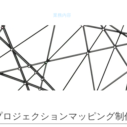
TOP
業務内容
機材構成
プロジェクション​マッピング制