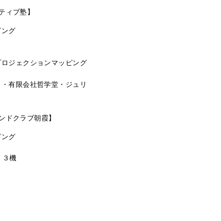
イティブ塾】
ピング
プロジェクションマッピング
イ
・
有限会社哲学堂・
ジュリ
フレンドクラブ朝霞】
ピング
」× ３機