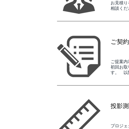
お見積り
相談くだ
ご契約
ご提案内
初回お取
す。
以
投影測
​プロジ