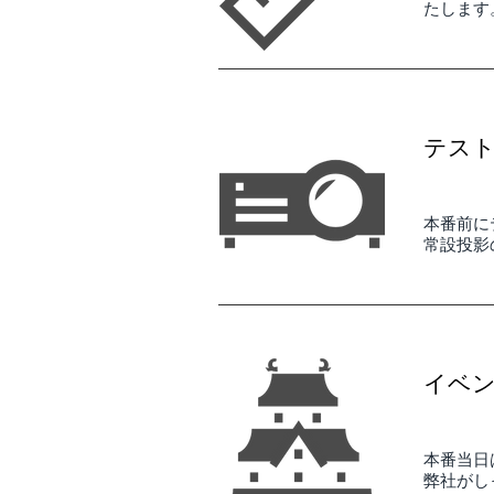
たします
テス
本番前に
​常設投
イベ
本番当日
弊社がし